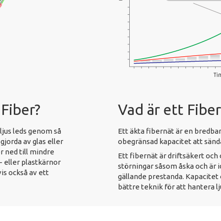
Fiber?
Vad är ett Fibe
 ljus leds genom så
Ett äkta fibernät är en bredba
gjorda av glas eller
obegränsad kapacitet att sänd
r ned till mindre
Ett fibernät är driftsäkert och
- eller plastkärnor
störningar såsom åska och är 
is också av ett
gällande prestanda. Kapacite
bättre teknik för att hantera l