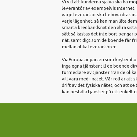
Vi vill att kunderna själva ska ha möj
leverantör av exempelvis Internet. Is
varje leverantör ska behöva dra sina
varje lägenhet, så kan man låta de
smarta bredbandsnät den allra sista
sätt så kastas det inte bort pengar p
nät, samtidigt som de boende får fri
mellan olika leverantörer.
ViaEuropa är parten som knyter ihop 
inga egna tjänster till de boende dir
förmedlare av tjänster från de olik
vill vara med i nätet. Vår roll är att
drift av det fysiska nätet, och att se 
kan beställa tjänster på ett enkelt o