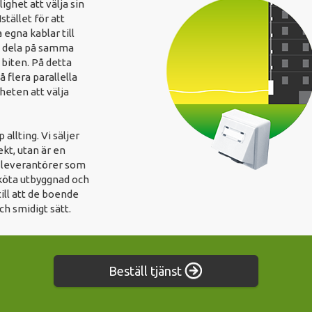
lighet att välja sin
tället för att
 egna kablar till
m dela på samma
 biten. På detta
å flera parallella
heten att välja
allting. Vi säljer
ekt, utan är en
a leverantörer som
 sköta utbyggnad och
till att de boende
ch smidigt sätt.
Beställ tjänst